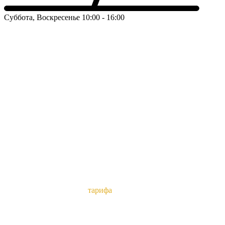
Суббота, Воскресенье
10:00 - 16:00
СТОИМОСТЬ ОБУЧЕНИЯ
зависит От выбранного
тарифа
Стоимость обучения в автошколе